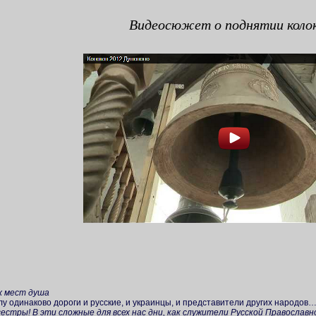
Видеосюжет о поднятии колок
х мест душа
лу одинаково дороги и русские, и украинцы, и представители других народов…
 сестры! В эти сложные для всех нас дни, как служители Русской Православн