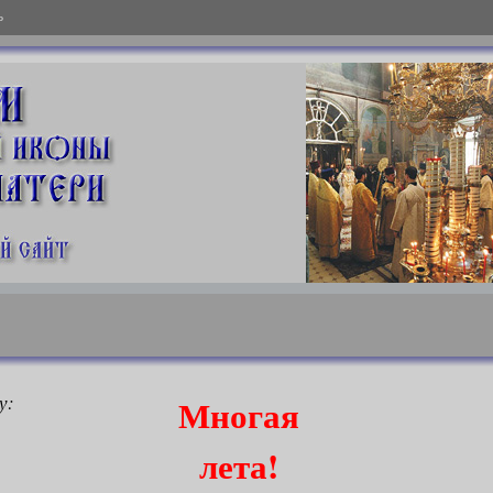
ь
у:
Многая
лета!