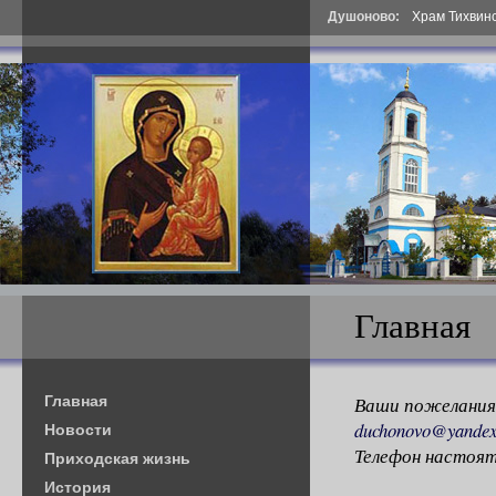
Душоново:
Храм Тихвин
Главная
Главная
Ваши пожелания
duchonovo@yandex
Новости
Телефон настоят
Приходская жизнь
История