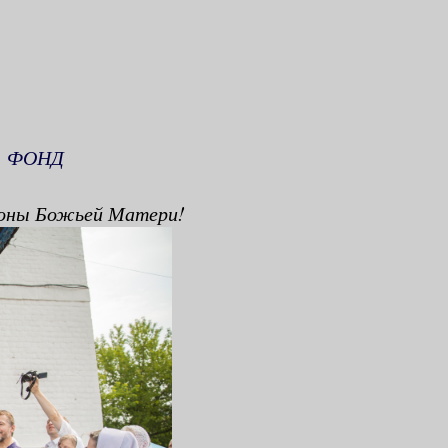
Й ФОНД
коны Божьей Матери!