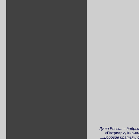
Душа России – добры
... «Патриарху Кирил
....Дорогие братья и