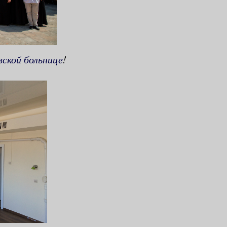
вской больнице
!